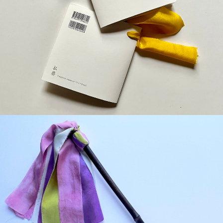
¥1,100
detail
¥2,200