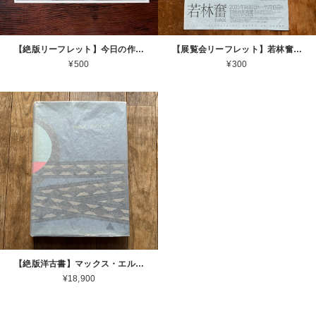
【絶版リーフレット】今日の作家 若林奮展 1987 東京国立近代美術館 Isamu Wakabayashi [310194296]
【展覧会リーフレット】若林奮 Isamu Wakabayashi 2005.9.6 ー 11.13 世田谷美術館 2005 [310194527]
¥500
¥300
【絶版洋古書】マックス・エルンスト MAX ERNST Life and Work John Russell Harry N. Abrams 1967[ 3100047 ]
¥18,900