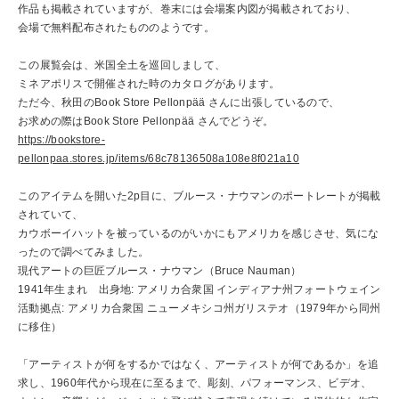
作品も掲載されていますが、巻末には会場案内図が掲載されており、
会場で無料配布されたもののようです。
この展覧会は、米国全土を巡回しまして、
ミネアポリスで開催された時のカタログがあります。
ただ今、秋田のBook Store Pellonpää さんに出張しているので、
お求めの際はBook Store Pellonpää さんでどうぞ。
https://bookstore-
pellonpaa.stores.jp/items/68c78136508a108e8f021a10
このアイテムを開いた2p目に、ブルース・ナウマンのポートレートが掲載
されていて、
カウボーイハットを被っているのがいかにもアメリカを感じさせ、気にな
ったので調べてみました。
現代アートの巨匠ブルース・ナウマン（Bruce Nauman）
1941年生まれ 出身地: アメリカ合衆国 インディアナ州フォートウェイン
活動拠点: アメリカ合衆国 ニューメキシコ州ガリステオ（1979年から同州
に移住）
「アーティストが何をするかではなく、アーティストが何であるか」を追
求し、1960年代から現在に至るまで、彫刻、パフォーマンス、ビデオ、