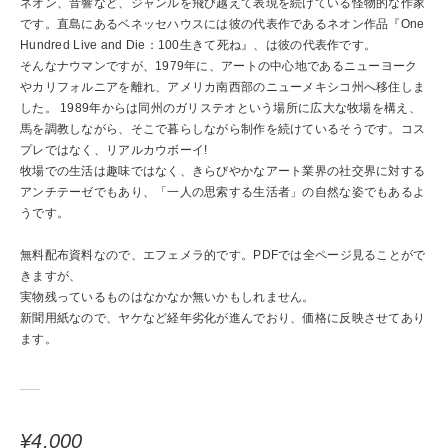
ネオン、音響など、ジャンルを飛び越えて表現を続けている怪物的な作家
です。直島にあるベネッセハウスには彼の代表作であるネオン作品『One
Hundred Live and Die：100生きて死ね』、は彼の代表作です。
そんなナウマンですが、1979年に、アートの中心地であるニューヨーク
やカリフォルニアを離れ、アメリカ南西部のニューメキシコ州へ移住しま
した。 1989年からは同州のガリステオという場所に広大な牧場を構え、
馬を調教しながら、そこで暮らしながら制作を続けているそうです。コス
プレではなく、リアルカウボーイ!
牧場での生活は趣味ではなく、きらびやかなアート業界の社交界に対する
アンチテーゼでもあり、「一人の思索する生活者」の自然な姿でもあるよ
うです。
無料配布資料なので、エフェメラ的です。PDFでは全ページ見ることがで
きますが、
実物残っているものはなかなか無いかもしれません。
新聞用紙なので、ヤケなど経年劣化が進んでおり、価格に反映させてあり
ます。
¥4,000