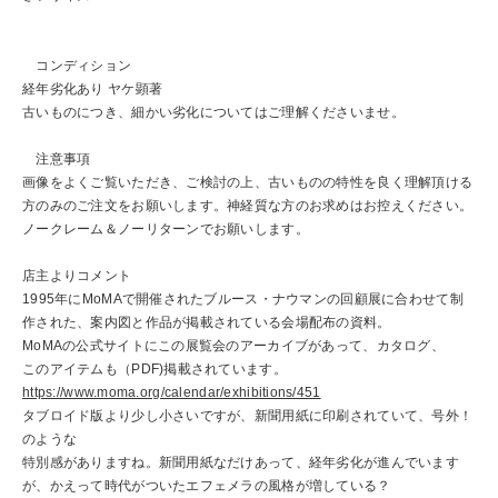
コンディション
経年劣化あり ヤケ顕著
古いものにつき、細かい劣化についてはご理解くださいませ。
注意事項
画像をよくご覧いただき、ご検討の上、古いものの特性を良く理解頂ける
方のみのご注文をお願いします。神経質な方のお求めはお控えください。
ノークレーム＆ノーリターンでお願いします。
店主よりコメント
1995年にMoMAで開催されたブルース・ナウマンの回顧展に合わせて制
作された、案内図と作品が掲載されている会場配布の資料。
MoMAの公式サイトにこの展覧会のアーカイブがあって、カタログ、
このアイテムも（PDF)掲載されています。
https://www.moma.org/calendar/exhibitions/451
タブロイド版より少し小さいですが、新聞用紙に印刷されていて、号外！
のような
特別感がありますね。新聞用紙なだけあって、経年劣化が進んでいます
が、かえって時代がついたエフェメラの風格が増している？