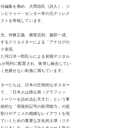
責任編集を務め、大岡信氏（詩人）、ジ
ポンピドゥー・センター等の元ディレク
キストを寄稿しています。
一光、仲條正義、横尾忠則、服部一成、
表するクリエイターによる「アナログの
ック表現。
いた河口洋一郎氏らによる初期デジタル
らが同列に配置され、衝突し融合してい
全く色褪せない刺激に満ちています。
イターたちは、日本の圧倒的なポスター
して、「日本人は静止画（グラフィッ
ストーリーを詰め込む天才だ」という事
伝統的な「視覚的記号の処理能力」の提
マ割りやアニメの精緻なレイアウトを現
していくための重要な文化的土壌（リテ
になりました。ポップカルチャー人気の