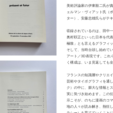
美術評論家の伊東順二氏が
ェルマン・ヴィアット氏（
ター）、安藤忠雄氏らがテ
収録されているのは、田中
奥村靫正といった日本を代
極致」とも言えるグラフィ
そして、当時台頭し始めて
アート／3D表現です。これ
く構成は、いま見返しても
フランスの知識層やクリエ
芸術やタイポグラフィを通
ク）の中に、膨大な情報と
実に気づき始めます。この
示こそが、のちに漫画のコ
地の人々が読み解き、熱狂
ラシー）を育てていくこと