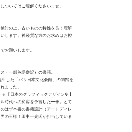
化についてはご理解くださいませ。
ご検討の上、古いものの特性を良く理解
願いします。神経質な方のお求めはお控
ンでお願いします。
ース・一部英語併記）の書籍。
に誕生した「パリ日本文化会館」の開館を
されました。
いたる【日本のグラフィックデザイン史】
タル時代への変容を予言した一冊。とて
そのはず本書の書籍設計（アートディレ
ン界の王様！田中一光氏が担当していま