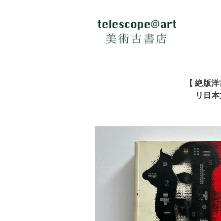
【 絶版洋古書
リ日本