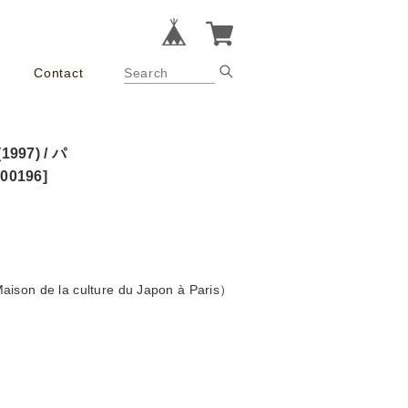
Contact
997) / パ
196]
e la culture du Japon à Paris）