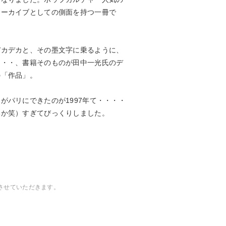
アーカイブとしての側面を持つ一冊で
デカデカと、その墨文字に乗るように、
・・・、書籍そのものが田中一光氏のデ
の「作品」。
がパリにできたのが1997年て・・・・
いか笑）すぎてびっくりしました。
させていただきます。