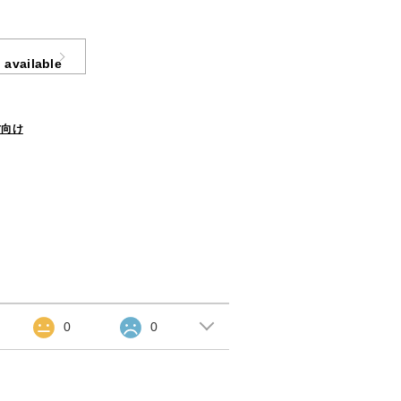
 available
方向け
0
0