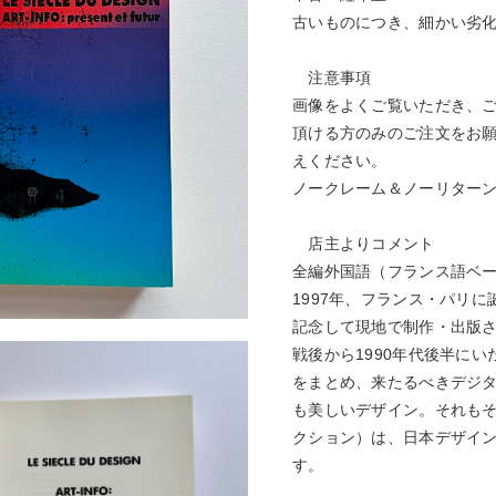
古いものにつき、細かい劣
注意事項
画像をよくご覧いただき、
頂ける方のみのご注文をお
えください。
ノークレーム＆ノーリター
店主よりコメント
全編外国語（フランス語ベ
1997年、フランス・パリ
記念して現地で制作・出版
戦後から1990年代後半に
をまとめ、来たるべきデジ
も美しいデザイン。それも
クション）は、日本デザイ
す。