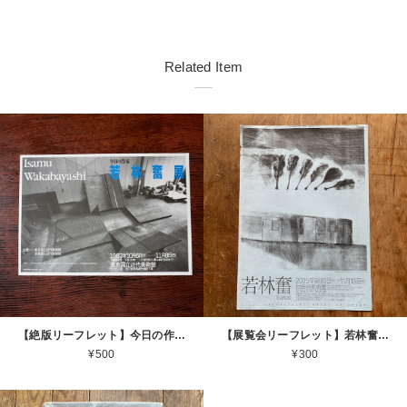
Related Item
【絶版リーフレット】今日の作家 若林奮展 1987 東京国立近代美術館 Isamu Wakabayashi [310194296]
【展覧会リーフレット】若林奮 Isamu Wakabayashi 2005.9.6 ー 11.13 世田谷美術館 2005 [310194527]
¥500
¥300