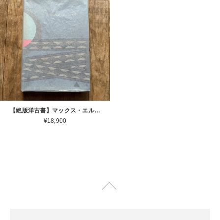
【絶版洋古書】マックス・エルンスト MAX ERNST Life and Work John Russell Harry N. Abrams 1967[ 3100047 ]
¥18,900