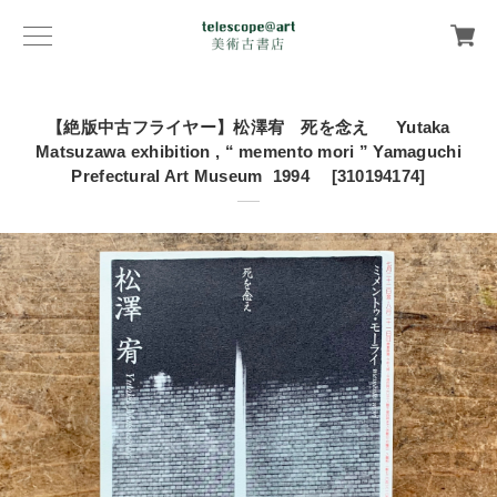
【絶版中古フライヤー】松澤宥 死を念え Yutaka
Matsuzawa exhibition , “ memento mori ” Yamaguchi
Prefectural Art Museum 1994 [310194174]