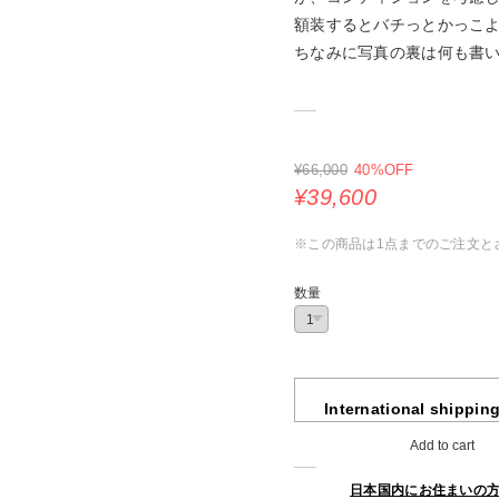
額装するとバチっとかっこ
ちなみに写真の裏は何も書
¥66,000
40%OFF
¥39,600
※この商品は1点までのご注文と
数量
International shipping
Add to cart
日本国内にお住まいの