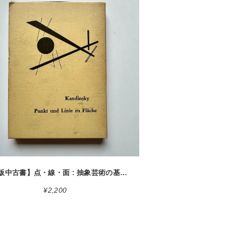
detail
【 絶版中古書】点・線・面 : 抽象芸術の基礎 カンディンスキー 著 西田秀穂 訳 第19版 美術出版社 1972 [3100238]
¥2,200