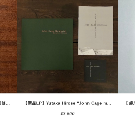
detail
【絶版中古書】Shuzo Takiguchi 瀧口修造 夢の漂流物 世田谷美術館 富士県立近代美術館 2005 [310195712]
【新品LP】Yutaka Hirose “John Cage memorial“ [LP+CD+A4 booklet] (ご希望でサインします）
¥3,600