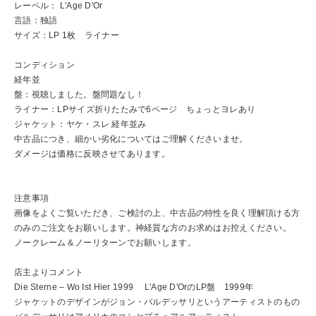
レーベル： L'Age D'Or
言語：独語
サイズ：LP 1枚 ライナー
コンディション
経年並
盤：視聴しました。盤問題なし！
ライナー：LPサイズ折りたたみで6ページ ちょっとヨレあり
ジャケット：ヤケ・スレ 経年並み
中古品につき、細かい劣化についてはご理解くださいませ。
ダメージは価格に反映させてあります。
注意事項
画像をよくご覧いただき、ご検討の上、中古品の特性を良く理解頂ける方
のみのご注文をお願いします。神経質な方のお求めはお控えください。
ノークレーム＆ノーリターンでお願いします。
店主よりコメント
Die Sterne ‎– Wo Ist Hier 1999 L'Age D'OrのLP盤 1999年
ジャケットのデザインがジョン・バルデッサリというアーティストのもの