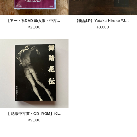
【アート系DVD 輸入版・中古】マーク・ロスコー Mark Rothko Rothko's Rooms: The Life and Word KULTUR 2008 [310194662]
【新品LP】Yutaka Hirose “John Cage memorial“ [LP+CD+A4 booklet] (ご希望でサインします）
¥2,000
¥3,600
【 絶版中古書・CD -ROM】和栗由紀夫『舞踏花伝』(CD-ROM+BOOK) 1998年 ジャストシステム [3100199]
¥9,800