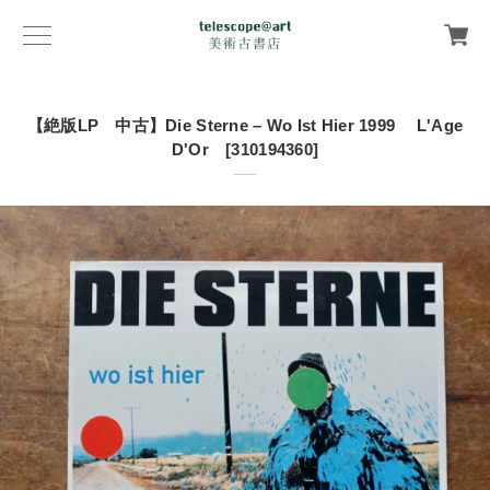
【絶版LP 中古】Die Sterne ‎– Wo Ist Hier 1999 L'Age
D'Or [310194360]