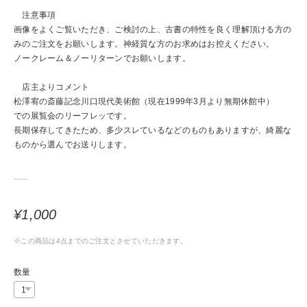
注意事項
画像をよくご覧いただき、ご検討の上、古書の特性を良く理解頂ける方の
みのご注文をお願いします。神経質な方のお求めはお控えください。
ノークレーム＆ノーリターンでお願いします。
店主よりコメント
松澤宥の斎藤記念川口現代美術館（現在1999年3月より無期休館中）
での展覧会のリーフレッです。
長期保存してきたため、多少スレているなどのものもありますが、綺麗な
ものから選んでお送りします。
¥1,000
※この商品は4点までのご注文とさせていただきます。
数量