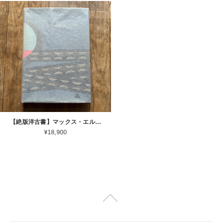
【絶版洋古書】マックス・エルンスト MAX ERNST Life and Work John Russell Harry N. Abrams 1967[ 3100047 ]
¥18,900