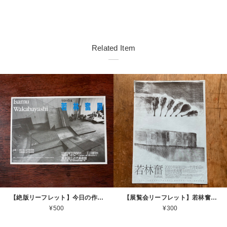
Related Item
【絶版リーフレット】今日の作家 若林奮展 1987 東京国立近代美術館 Isamu Wakabayashi [310194296]
【展覧会リーフレット】若林奮 Isamu Wakabayashi 2005.9.6 ー 11.13 世田谷美術館 2005 [310194527]
¥500
¥300