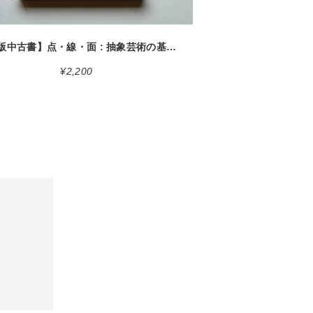
【 絶版中古書】点・線・面 : 抽象芸術の基礎 カンディンスキー 著 西田秀穂 訳 第19版 美術出版社 1972 [3100238]
¥2,200