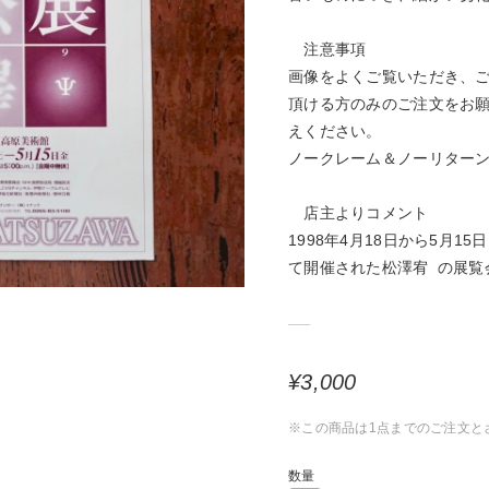
注意事項
画像をよくご覧いただき、
頂ける方のみのご注文をお
えください。
ノークレーム＆ノーリター
店主よりコメント
1998年4月18日から5月
て開催された松澤宥 の展覧
¥3,000
※この商品は1点までのご注文と
数量