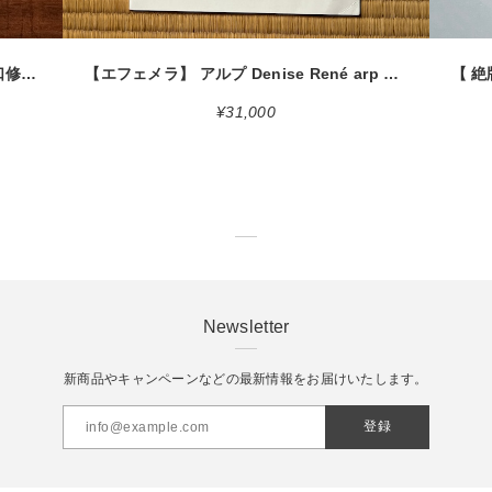
【絶版中古書】Shuzo Takiguchi 瀧口修造 夢の漂流物 世田谷美術館 富士県立近代美術館 2005 [310195712]
【エフェメラ】 アルプ Denise René arp 1961 [3100173]
¥31,000
Newsletter
新商品やキャンペーンなどの最新情報をお届けいたします。
登録