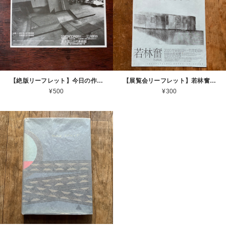
【絶版リーフレット】今日の作家 若林奮展 1987 東京国立近代美術館 Isamu Wakabayashi [310194296]
【展覧会リーフレット】若林奮 Isamu Wakabayashi 2005.9.6 ー 11.13 世田谷美術館 2005 [310194527]
¥500
¥300