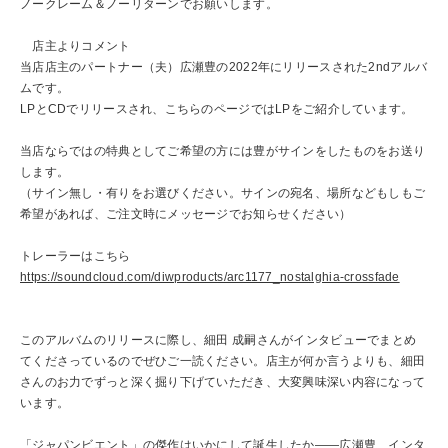
ノークレーム＆ノーリターンでお願いします。
店主よりコメント
当店店主のパートナー（夫）広瀬豊の2022年にリリースされた2ndアルバ
ムです。
LPとCDでリリースされ、こちらのページではLPをご紹介しています。
当店ならではの特典としてご希望の方には豊がサインをしたものをお送り
します。
（サイン無し・有りをお選びください。サインの宛名、場所などもしもご
希望があれば、ご注文時にメッセージでお知らせください）
トレーラーはこちら
https://soundcloud.com/diwproducts/arc1177_nostalghia-crossfade
このアルバムのリリースに際し、細田 成嗣さんがインタビューでまとめ
てくださっているのでぜひご一読ください。店主が何か言うよりも、細田
さんのお力でずっと深く掘り下げていただき、大変興味深い内容になって
います。
「ジャパンビエント」の傑作はいかにして誕生したか——広瀬豊、インタ