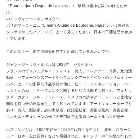
「Pour conjurer l'esprit de catastrophe 破局の精神を祓いのけるため
に」
のインヴィテーションポスター。
パリのブーローニュ (Cinéma-Studio de Boulogne, Paris )という映画ス
タジオでやったハプニング。よーく見てください。日本の工藤哲巳が参加
しています。
このポスター、国立国際美術館でも所蔵しているみたいです。
ジャン＝ジャック・ルベルは 1936年、パリ生まれ
フランスのヴィジュアルアーティスト、詩人、コレクター、作家、政治活
動家、パフォーマンスアートやハプニングアートイベントのクリエイター
ルベルは、その多様な作品や詩の他に、ビート・ジェネレーション（バロ
ウズとかのね！）やハプニングに関する初期の活動でも知られ、フェリッ
クス・ガタリ、ジル・ドゥルーズ、アメリカの詩やアートシーンと密接な
関係を持つ美術理論家としても知られています。アートキュレーターでも
あり、詩人、翻訳家、詩の出版者、政治活動家、美術収集家、美術史家、
マルセル・デュシャンの作品の専門家であるロベール・ルベルの息子。
ハプニングとは、1950年代から1970年代前半を中心に、北米・西ヨーロ
ッパ・日本（主に具体）などで展開された、ギャラリーや市街地で行われ