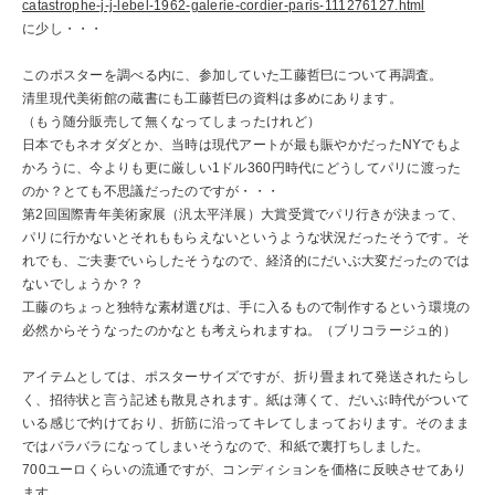
catastrophe-j-j-lebel-1962-galerie-cordier-paris-111276127.html
に少し・・・
このポスターを調べる内に、参加していた工藤哲巳について再調査。
清里現代美術館の蔵書にも工藤哲巳の資料は多めにあります。
（もう随分販売して無くなってしまったけれど）
日本でもネオダダとか、当時は現代アートが最も賑やかだったNYでもよ
かろうに、今よりも更に厳しい1ドル360円時代にどうしてパリに渡った
のか？とても不思議だったのですが・・・
第2回国際青年美術家展（汎太平洋展）大賞受賞でパリ行きが決まって、
パリに行かないとそれももらえないというような状況だったそうです。そ
れでも、ご夫妻でいらしたそうなので、経済的にだいぶ大変だったのでは
ないでしょうか？？
工藤のちょっと独特な素材選びは、手に入るもので制作するという環境の
必然からそうなったのかなとも考えられますね。（ブリコラージュ的）
アイテムとしては、ポスターサイズですが、折り畳まれて発送されたらし
く、招待状と言う記述も散見されます。紙は薄くて、だいぶ時代がついて
いる感じで灼けており、折筋に沿ってキレてしまっております。そのまま
ではバラバラになってしまいそうなので、和紙で裏打ちしました。
700ユーロくらいの流通ですが、コンディションを価格に反映させてあり
ます。