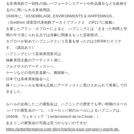
る非再現的で一回性の強いパフォーマンスアートや作品展示などを総称す
るのに用いられる美術用語。
1966年に「ASSEMBLAGE, ENVIRONMENTS & HAPPENINGS」
（当edition 清里現代美術館アーカイブブック２ のP217に掲載）
を著したアラン・カプローによると、ハプニングとは「きまった時間と空
間の中で演じられる点では演劇に関連をもった芸術形式」。
カプローが初めてハプニングという言葉を使ったのは1959年だそうで
す。（諸説あり）
ハプニングという芸術表現形式は
抽象表現主義のアーティスト達に、
フルクサスのアーティストへ、
ケージなどの現代音楽家へ、舞踏家へ、
日本では具体美術協会へと、
様々にジャンルも地域も広範にアーティストに受け入れられて発展して行
きました。
ルベルの企画したこの展覧会は、ハプニングの歴史でも早い時期のヨーロ
ッパでの展覧会の一つ。（ヨーロッパ初のルベルによるハプニングは、
1960年、ヴェネツィア「L'enterrement de la Chose」）
あまりこの展覧会の写真は見つからないのですが、
https://artperformance.over-blog.fr/article-pour-conjurer-l-esprit-de-