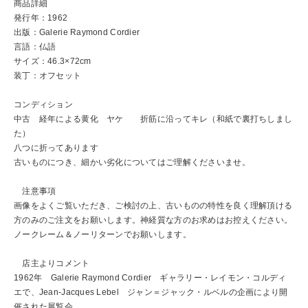
商品詳細
発行年：1962
出版：Galerie Raymond Cordier
言語：仏語
サイズ：46.3×72cm
装丁：オフセット
コンディション
中古 経年による黄化 ヤケ 折筋に沿ってキレ（和紙で裏打ちしまし
た）
八つに折ってあります
古いものにつき、細かい劣化についてはご理解くださいませ。
注意事項
画像をよくご覧いただき、ご検討の上、古いものの特性を良く理解頂ける
方のみのご注文をお願いします。神経質な方のお求めはお控えください。
ノークレーム＆ノーリターンでお願いします。
店主よりコメント
1962年 Galerie Raymond Cordier ギャラリー・レイモン・コルディ
エで、Jean-Jacques Lebel ジャン＝ジャック・ルベルの企画により開
催された展覧会