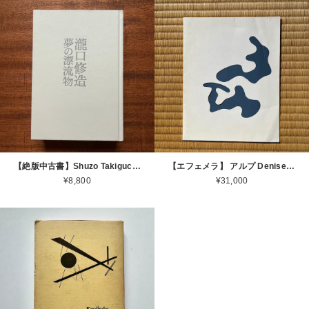
【絶版中古書】Shuzo Takiguchi 瀧口修造 夢の漂流物 世田谷美術館 富士県立近代美術館 2005 [310195712]
【エフェメラ】 アルプ Denise René arp 1961 [3100173]
¥8,800
¥31,000