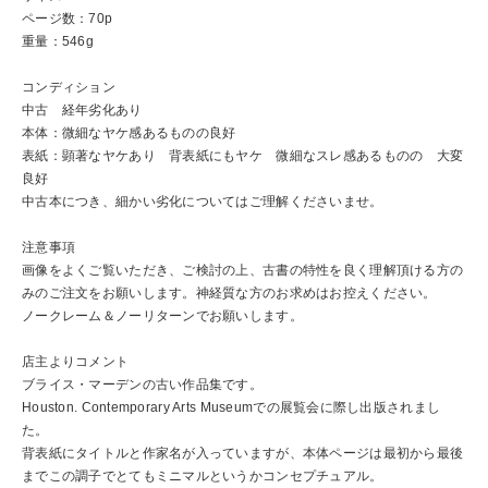
ページ数：70p
重量：546g
コンディション
中古 経年劣化あり
本体：微細なヤケ感あるものの良好
表紙：顕著なヤケあり 背表紙にもヤケ 微細なスレ感あるものの 大変
良好
中古本につき、細かい劣化についてはご理解くださいませ。
注意事項
画像をよくご覧いただき、ご検討の上、古書の特性を良く理解頂ける方の
みのご注文をお願いします。神経質な方のお求めはお控えください。
ノークレーム＆ノーリターンでお願いします。
店主よりコメント
ブライス・マーデンの古い作品集です。
Houston. Contemporary Arts Museumでの展覧会に際し出版されまし
た。
背表紙にタイトルと作家名が入っていますが、本体ページは最初から最後
までこの調子でとてもミニマルというかコンセプチュアル。