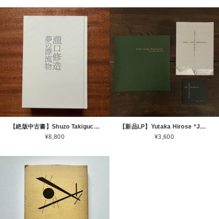
【絶版中古書】Shuzo Takiguchi 瀧口修造 夢の漂流物 世田谷美術館 富士県立近代美術館 2005 [310195712]
【新品LP】Yutaka Hirose “John Cage memorial“ [LP+CD+A4 booklet] (ご希望でサインします）
¥8,800
¥3,600