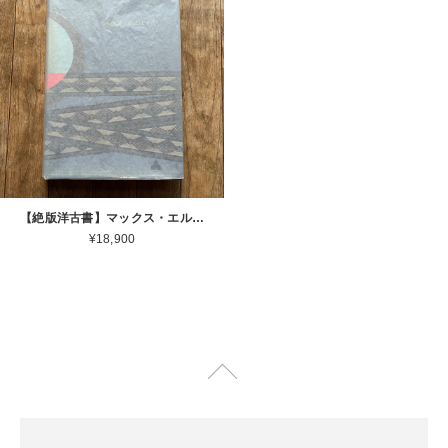
【絶版洋古書】マックス・エルンスト MAX ERNST Life and Work John Russell Harry N. Abrams 1967[ 3100047 ]
¥18,900