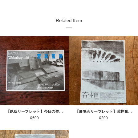
Related Item
【絶版リーフレット】今日の作家 若林奮展 1987 東京国立近代美術館 Isamu Wakabayashi [310194296]
【展覧会リーフレット】若林奮 Isamu Wakabayashi 2005.9.6 ー 11.13 世田谷美術館 2005 [310194527]
¥500
¥300