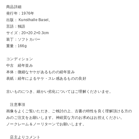
商品詳細
発行年：1976年
出版： Kunsthalle Basel,
言語：独語
サイズ：20×20.2×0.3cm
装丁：ソフトカバー
重量：166g
コンディション
中古 経年並み
本体：微細なヤケがあるものの経年並み
表紙：経年によるヤケ・スレ感あるものの良好
古いものにつき、細かい劣化についてはご理解くださいませ。
注意事項
画像をよくご覧いただき、ご検討の上、古書の特性を良く理解頂ける方の
みのご注文をお願いします。神経質な方のお求めはお控えください。
ノークレーム＆ノーリターンでお願いします。
店主よりコメント