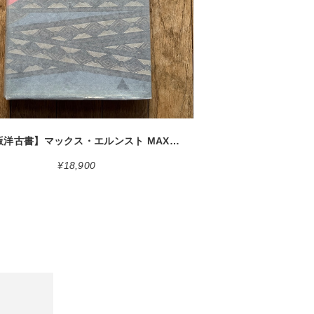
detail
【絶版洋古書】マックス・エルンスト MAX ERNST Life and Work John Russell Harry N. Abrams 1967[ 3100047 ]
¥18,900