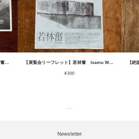
detail
【絶版リーフレット】今日の作家 若林奮展 1987 東京国立近代美術館 Isamu Wakabayashi [310194296]
【展覧会リーフレット】若林奮 Isamu Wakabayashi 2005.9.6 ー 11.13 世田谷美術館 2005 [310194527]
¥300
Newsletter