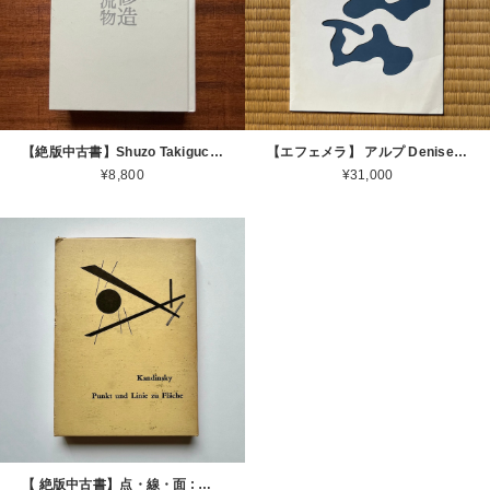
【絶版中古書】Shuzo Takiguchi 瀧口修造 夢の漂流物 世田谷美術館 富士県立近代美術館 2005 [310195712]
【エフェメラ】 アルプ Denise René arp 1961 [3100173]
¥8,800
¥31,000
【 絶版中古書】点・線・面 : 抽象芸術の基礎 カンディンスキー 著 西田秀穂 訳 第19版 美術出版社 1972 [3100238]