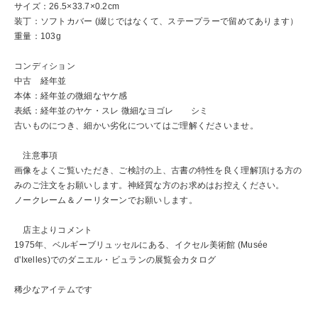
サイズ：26.5×33.7×0.2cm
装丁：ソフトカバー (綴じではなくて、ステープラーで留めてあります）
重量：103g
コンディション
中古 経年並
本体：経年並の微細なヤケ感
表紙：経年並のヤケ・スレ 微細なヨゴレ シミ
古いものにつき、細かい劣化についてはご理解くださいませ。
注意事項
画像をよくご覧いただき、ご検討の上、古書の特性を良く理解頂ける方の
みのご注文をお願いします。神経質な方のお求めはお控えください。
ノークレーム＆ノーリターンでお願いします。
店主よりコメント
1975年、ベルギーブリュッセルにある、イクセル美術館 (Musée
d'Ixelles)でのダニエル・ビュランの展覧会カタログ
稀少なアイテムです