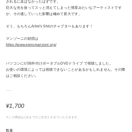
されるに及ばなかったはずです。
巨大な光を放ってスッと消えてしまった彗星みたいなアーティストです
が、その遺していった影響は極めて甚大です。
そう、もちろんArtist's Shitのチャプターもあります！
マンゾーニの財団は
https://www.pieromanzoni.org/
パソコンにUSB外付けポータブルDVDドライブ で視聴しました。
お使いの環境によっては視聴できないことがあるかもしれません。その際
はご相談ください。
¥1,700
※この商品は1点までのご注文とさせていただきます。
数量