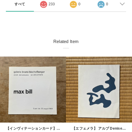
すべて
233
0
0
Related Item
【インヴィテーションカード】マックス・ビル Max Bill 1969 galerie bruno bischofberger [310194095]
【エフェメラ】 アルプ Denise René arp 1961 [3100173]