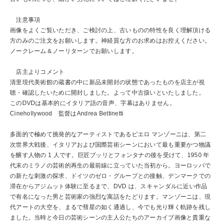
注意事項
画像をよくご覧いただき、ご検討の上、古いものの特性を良く理解頂ける
方のみのご注文をお願いします。神経質な方のお求めはお控えください。
ノークレーム＆ノーリターンでお願いします。
店主よりコメント
清里現代美術館の蔵書の中に新品未開封の状態であったものを店主が視
聴・確認したいために開封しました。よって中古扱いといたしました。
このDVDは基本的にイタリア語の音声、字幕はありません。
Cinehollywood 監督はAndrea Bettinetti
多面的で極めて挑発的なアーティストであるピエロ マンゾーニは、第二
次世界大戦後、イタリアおよび国際芸術シーンにおいて最も重要かつ物議
を醸す人物の 1 人です。巨匠ブッリとフォンタナの後を受けて、1950 年
代末のミラノの芸術的再生の最前線に立っていた当初から。ヨーロッパで
の新たな刺激の探求、ドイツのゼロ・グループとの接触、デンマークでの
滞在からアジムット体験に至るまで、DVD は、スキャンダルに近い作品
で有名になった男と芸術家の強烈な寓話をたどります。マンゾーニは、現
代アートの大空を、まるで彗星の如く通過し、今でも光り輝く軌跡を残し
ました。当時と今日の芸術シーンの主人公たちのアーカイブ画像と貴重な