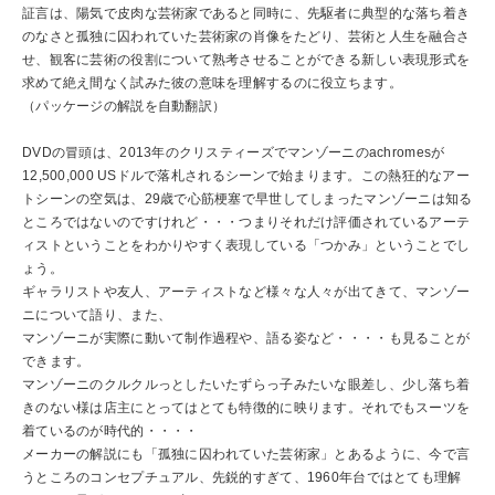
証言は、陽気で皮肉な芸術家であると同時に、先駆者に典型的な落ち着き
のなさと孤独に囚われていた芸術家の肖像をたどり、芸術と人生を融合さ
せ、観客に芸術の役割について熟考させることができる新しい表現形式を
求めて絶え間なく試みた彼の意味を理解するのに役立ちます。
（パッケージの解説を自動翻訳）
DVDの冒頭は、2013年のクリスティーズでマンゾーニのachromesが
12,500,000 USドルで落札されるシーンで始まります。この熱狂的なアー
トシーンの空気は、29歳で心筋梗塞で早世してしまったマンゾーニは知る
ところではないのですけれど・・・つまりそれだけ評価されているアーテ
ィストということをわかりやすく表現している「つかみ」ということでし
ょう。
ギャラリストや友人、アーティストなど様々な人々が出てきて、マンゾー
ニについて語り、また、
マンゾーニが実際に動いて制作過程や、語る姿など・・・・も見ることが
できます。
マンゾーニのクルクルっとしたいたずらっ子みたいな眼差し、少し落ち着
きのない様は店主にとってはとても特徴的に映ります。それでもスーツを
着ているのが時代的・・・・
メーカーの解説にも「孤独に囚われていた芸術家」とあるように、今で言
うところのコンセプチュアル、先鋭的すぎて、1960年台ではとても理解